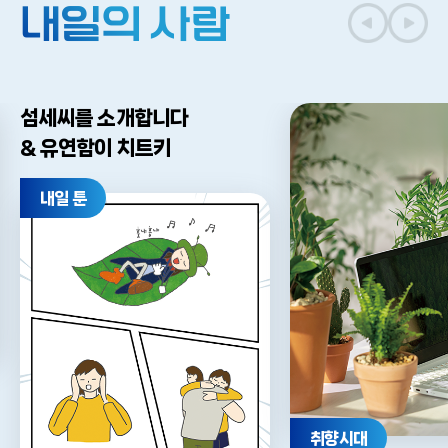
내일의 사람
섬세씨를 소개합니다
& 유연함이 치트키
내일 툰
취향시대