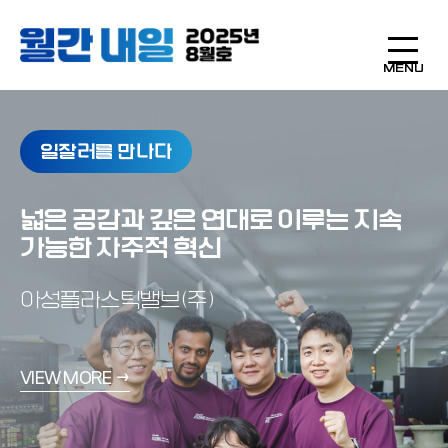
MENU
내일 인터뷰
일잘러를 만나다
내일의 감각
다짜고짜 설문
캐릭터를 입체적으로 만드는 디테일의
넓은 공감과 깊은 연대로 이루는 지속
섬세함이 빚어내는
작은 디테일이 성과를 바꾼다
미학
가능한 자주적 혁신
일의 결
VIEW MORE →
VIEW MORE →
배우 차학연
아성플라스틱밸브(주)
VIEW MORE →
VIEW MORE →