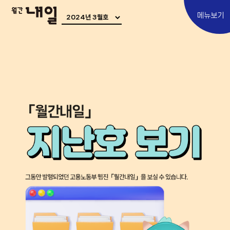
메뉴보기
Special
토픽 에세이
우리 사이
어쩌다 우린
내일인터뷰
Move