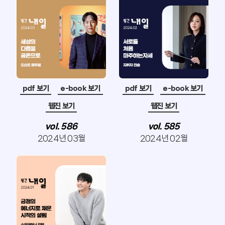
MOEL 뉴스
팩트풀니스
잡, MBTI
낼툰
이벤트
pdf 보기
e-book 보기
pdf 보기
e-book 보기
독자 라운지
웹진 보기
웹진 보기
vol. 586
vol. 585
2024년 03월
2024년 02월