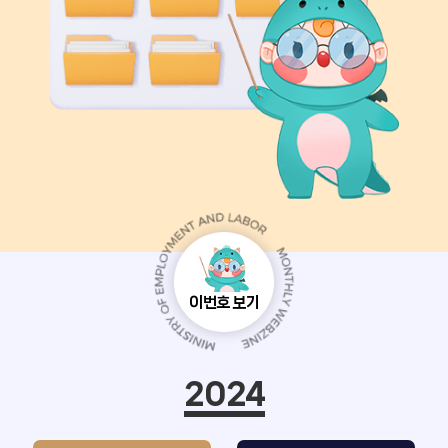
고용아카이브
내일, 매일
인포그래픽으로 보는 정책
일터애(愛)서
희망브릿지
환경실천연구소
이번호 보기
Wave
트렌드 프리뷰
2024
내일, 체크