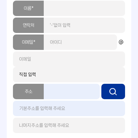
이름*
연락처
@
이메일*
주소