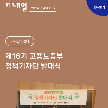
메뉴보기
Special
기자단이 간다
토픽 에세이
제16기 고용노동부
우리 사이
정책기자단 발대식
어쩌다 우린
내일인터뷰
Move