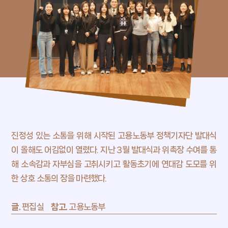
고용아카이브
내일, 매일
일터애(愛)서
기자단이 간다
희망브릿지
진정성 있는 소통을 위해 시작된 고용노동부 정책기자단 발대식
Wave
이 올해도 어김없이 열렸다.
지난 3월 발대식과 위촉장 수여를 통
해 소속감과 자부심을 고취시키고
활동초기에 연대감 도모를 위
한 상호 소통의 장을 마련했다.
내일, 플레이스
트렌드 프리뷰
글.
편집실
참고.
고용노동부
MOEL 뉴스