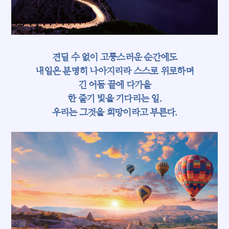
MOEL 뉴스
팩트풀니스
잡, MBTI
견딜 수 없이 고통스러운 순간에도
내일은 분명히 나아지리라 스스로 위로하며
낼툰
긴 어둠 끝에 다가올
이벤트
한 줄기 빛을 기다리는 일.
우리는 그것을 희망이라고 부른다.
독자 라운지