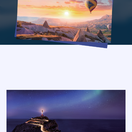
내일을 향한 도약
고용 아카이브
희망 브릿지
일터애(愛)서
내일, 매일
기자단이 간다
Wave
내일, 플레이스
트렌드 프리뷰