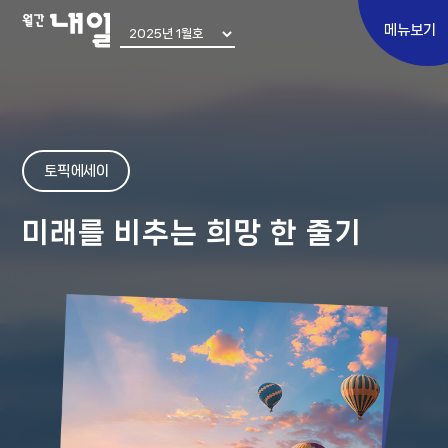
메뉴보기
Special
토픽 에세이
토픽 에세이
미래를 비추는 희망 한 줄기
쉬어가기
어쩌다 우린
내일 인터뷰
Move