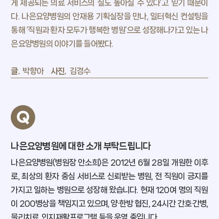
게 제공되는 의료 서비스의 질도 높아질 수 있다’고 믿기 때문이
팩트풀니스
다.
나은요양병원의 안재용 기획실장을 만나, 일터혁신 컨설팅을
통해 ‘직원과 환자 모두가 행복한 병원’으로 성장해나가고 있는 나
잡, MBTI
은요양병원의 이야기를 들어봤다.
낼툰
글.
박향아
사진.
김경수
이벤트
독자 라운지
나은요양병원에 대한 소개 부탁드립니다
나은요양병원(병원장 안소희)은 2012년 6월 28일 개원한 이후
로, 최상의 환자 중심 서비스로 신뢰받는 병원, 전 직원이 긍지를
가지고 일하는 병원으로 성장해 왔습니다. 현재 120여 명의 직원
이 200병상을 책임지고 있으며, 양·한방 협진, 24시간 간호·간병,
물리치료, 인지재활프로그램 등을 운영 중입니다.