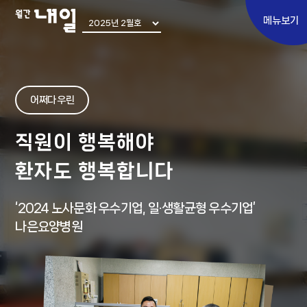
메뉴보기
Special
어쩌다 우린
토픽 에세이
직원이 행복해야
쉬어가기
환자도 행복합니다
어쩌다 우린
‘2024 노사문화 우수기업, 일·생활균형 우수기업’
내일 인터뷰
나은요양병원
Move