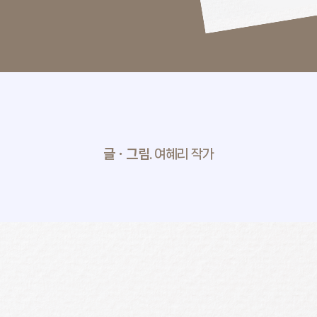
내일, 매일
잡, MBT
낼툰
이벤트
독자 라
글ㆍ그림.
여혜리 작가