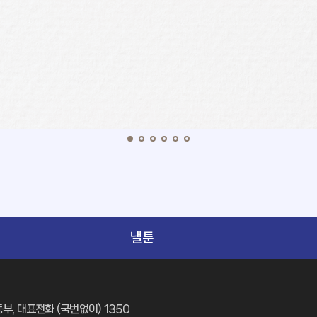
낼툰
부, 대표전화 (국번없이) 1350