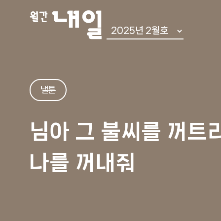
Spe
낼툰
토픽 에세이
님아 그 불씨를
꺼트리
쉬어가기
나를 꺼내줘
어쩌다 우린
내일 인터뷰