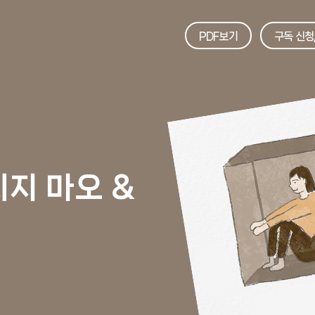
PDF보기
구독 신청
cial
Move
W
내일을 향한 도약
내일, 플
지 마오 &
고용 아카이브
트렌드 
희망 브릿지
MOEL 
일터애(愛)서
팩트풀니