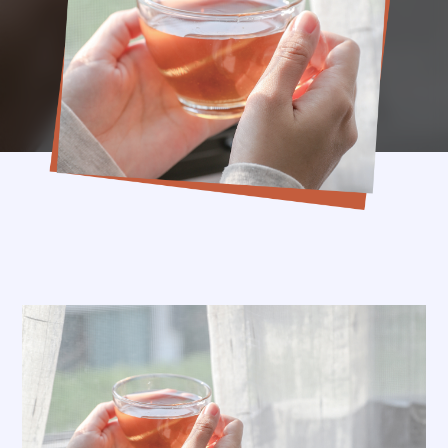
내일을 향한 도약
고용아카이브
희망브릿지
일터애(愛)서
내일, 매일
기자단이 간다
Wave
내일, 플레이스
트렌드 프리뷰