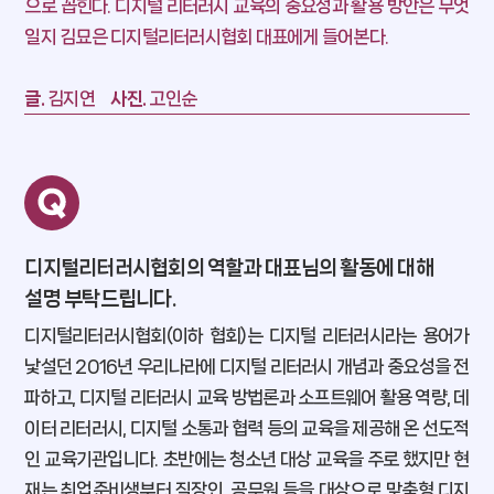
으로 꼽힌다.
디지털 리터러시 교육의 중요성과 활용 방안은 무엇
MOEL 뉴스
일지 김묘은 디지털리터러시협회 대표에게 들어본다.
팩트풀니스
글.
김지연
사진.
고인순
잡, MBTI
낼툰
이벤트
독자 라운지
디지털리터러시협회의 역할과 대표님의 활동에 대해
설명 부탁드립니다.
디지털리터러시협회(이하 협회)는 디지털 리터러시라는 용어가
낯설던 2016년 우리나라에 디지털 리터러시 개념과 중요성을 전
파하고, 디지털 리터러시 교육 방법론과 소프트웨어 활용 역량, 데
이터 리터러시, 디지털 소통과 협력 등의 교육을 제공해 온 선도적
인 교육기관입니다. 초반에는 청소년 대상 교육을 주로 했지만 현
재는 취업준비생부터 직장인, 공무원 등을 대상으로 맞춤형 디지