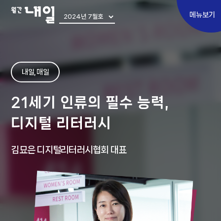
메뉴보기
Special
내일, 매일
토픽에세이
21세기 인류의 필수 능력,
우리사이
디지털 리터러시
어쩌다 우린
김묘은 디지털리터러시협회 대표
내일인터뷰
Move