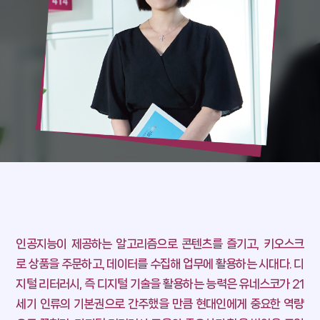
내일을 향한 도약
고용아카이브
희망브릿지
일터애(愛)서
내일, 매일
기자단이 간다
Wave
인공지능이 제공하는 알고리즘으로 콘텐츠를 즐기고, 키오스크
로 상품을 주문하고, 데이터를 수집해 업무에 활용하는 시대다.
디
내일, 플레이스
지털 리터러시, 즉 디지털 기술을 활용하는 능력은 유네스코가 21
세기 인류의 기본권으로 간주했을 만큼 현대인에게 중요한 역량
트렌드 프리뷰