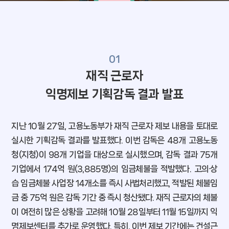
내일을 향한 도약
고용 아카이브
희망 브릿지
01
재직 근로자
일터애(愛)서
익명제보 기획감독
결과 발표
내일, 매일
기자단이 간다
지난 10월 27일, 고용노동부가 재직 근로자 제보 내용을 토대로
실시한 기획감독 결과를 발표했다. 이번 감독은 48개 고용노동
청(지청)이 98개 기업을 대상으로 실시했으며, 감독 결과 75개
기업에서 174억 원(3,885명)의 임금체불을 적발했다. 고의·상
Wave
습 임금체불 사업장 14개소를 즉시 사법처리했고, 적발된 체불임
금 중 75억 원은 감독 기간 중 즉시 청산됐다. 재직 근로자의 체불
내일, 플레이스
이 여전히 많은 상황을 고려해 10월 28일부터 11월 15일까지 익
트렌드 프리뷰
명제보센터를 추가로 운영했다. 특히, 이번 제보 기간에는 건설근