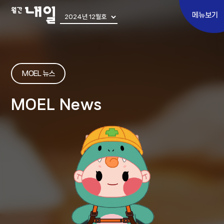
메뉴보기
Special
MOEL 뉴스
토픽 에세이
MOEL News
쉬어가기
어쩌다 우린
내일 인터뷰
Move