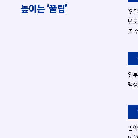
높이는 ‘꿀팁’
‘연
년도
볼 수
일부
택청
만약