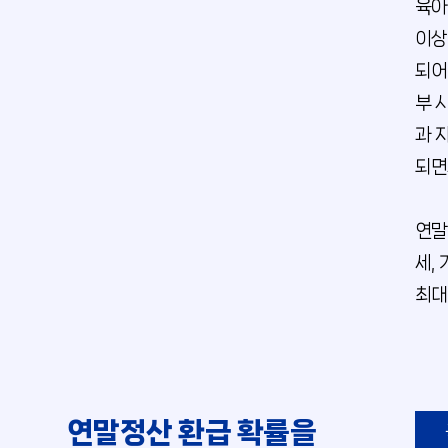
육아
이상
되어
부 
과 
되면
연말
세,
최대
연말정산 환급 확률을