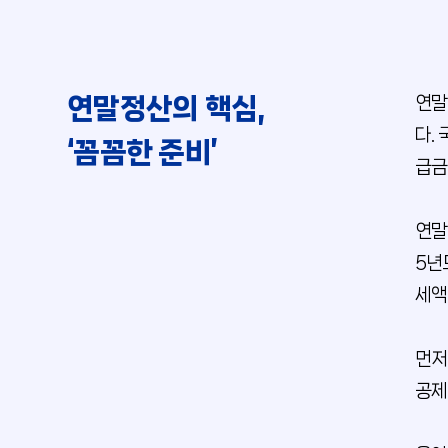
연말정산의 핵심,
연말
다.
‘꼼꼼한 준비’
급금
연말
5년
세액
먼저
공제