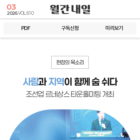
03
2026
VOL.610
PDF
구독신청
미리보기
현장의 목소리
사람
과
지역
이 함께 숨 쉬다
조선업 르네상스 타운홀미팅 개최