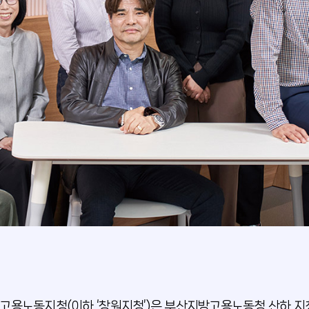
고용노동지청(이하 ‘창원지청’)은 부산지방고용노동청 산하 지