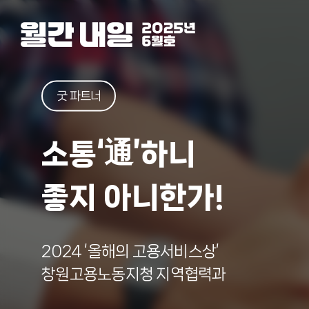
굿 파트너
소통‘通’하니
좋지 아니한가!
2024 ‘올해의 고용서비스상’
창원고용노동지청 지역협력과