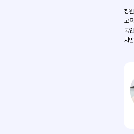
창원
고용
국인
지만