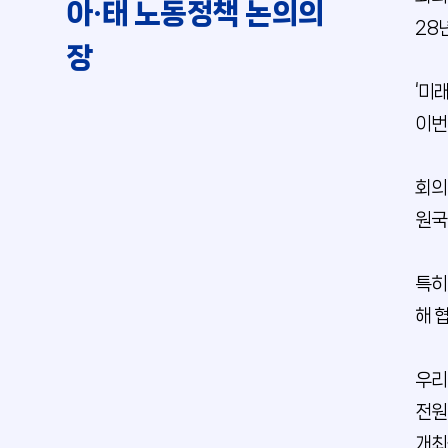
아·태 노동정책 논의의
28
장
‘미래
이번
회의
원국
특히
해 
우리
전원
개최