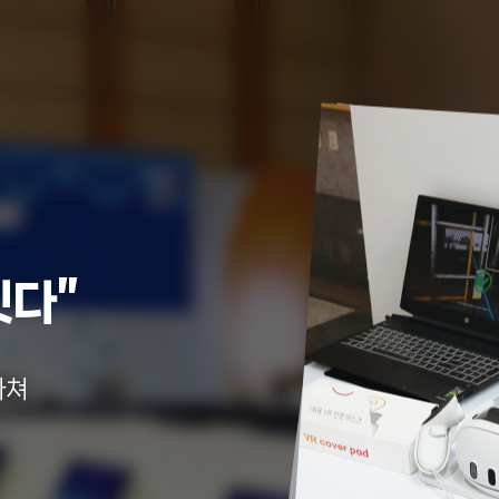
잇다”
마쳐