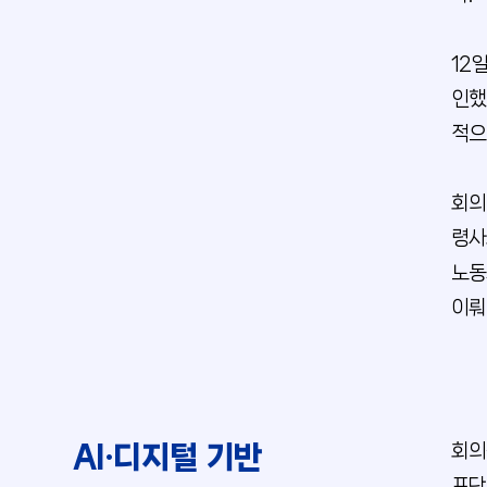
12
인했
적으
회의
령사
노동
이뤄
AI·디지털 기반
회의
표단