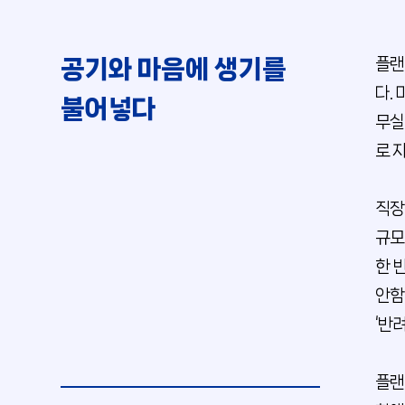
공기와 마음에 생기를
플랜
다.
불어넣다
무실
로 
직장
규모
한 
안함
‘반
플랜