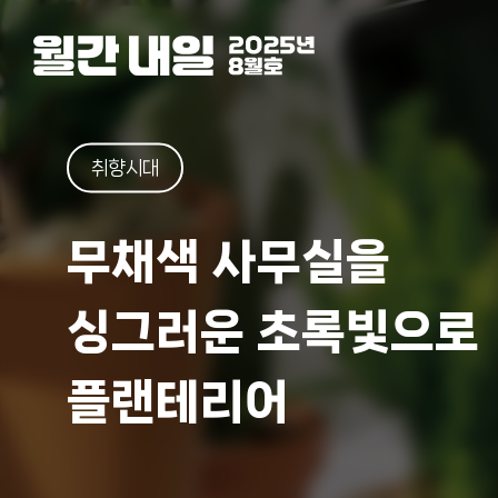
취향시대
무채색 사무실을
싱그러운 초록빛으로
플랜테리어