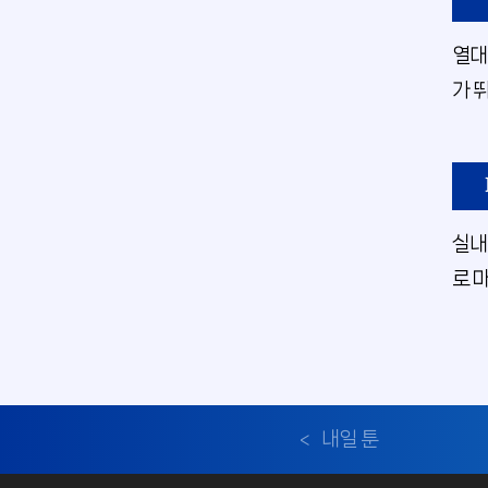
열대
가 
실내
로 
내일 툰