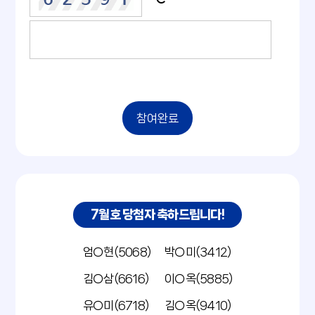
참여완료
7월호 당첨자 축하드립니다!
엄○현(5068)
박○미(3412)
김○삼(6616)
이○옥(5885)
유○미(6718)
김○옥(9410)