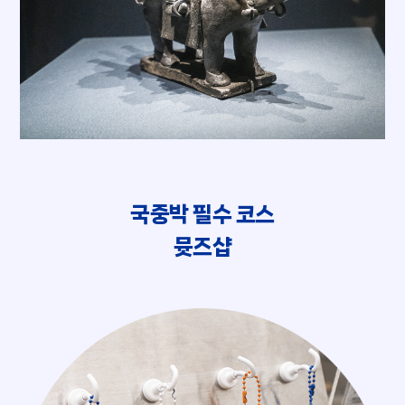
국중박 필수 코스
뮷즈샵