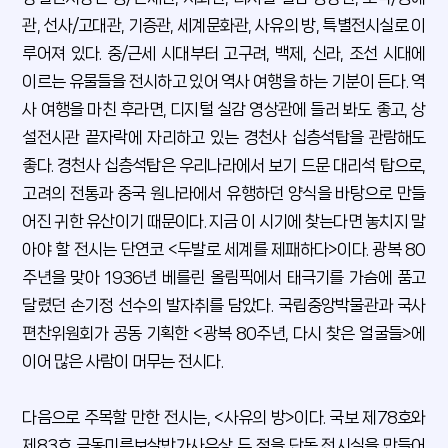
관, 선사/고대관, 기증관, 세계문화관, 사유의 방, 특별전시실로 이
루어져 있다. 중/근세 시대부터 고구려, 백제, 신라, 조선 시대에
이르는 유물들을 전시하고 있어 역사 여행을 하는 기분이 든다. 역
사 여행을 마친 후라면, 디지털 실감 영상관에 들러 봐도 좋고, 상
설전시관 끝자락에 자리하고 있는 경천사 십층석탑을 관람해도
좋다. 경천사 십층석탑은 우리나라에서 보기 드문 대리석 탑으로,
고려의 전통과 중국 원나라에서 유행하던 양식을 바탕으로 만들
어진 귀한 유산이기 때문이다. 지금 이 시기에 찾는다면 놓치지 말
아야 할 전시는 단연코 <두발로 세계를 제패하다>이다. 광복 80
주년을 맞아 1936년 베를린 올림픽에서 태극기를 가슴에 품고
달렸던 손기정 선수의 발자취를 담았다. 국립중앙박물관과 국사
편찬위원회가 공동 기획한 <광복 80주년, 다시 찾은 얼굴들>에
이어 많은 사람이 머무는 전시다.
다음으로 주목할 만한 전시는, <사유의 방>이다. 국보 제78호와
제83호 금동미륵보살반가사유상 두 점을 단독 전시실을 만들어