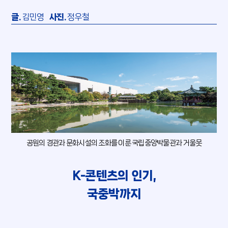
글.
김민영
사진.
정우철
공원의 경관과 문화시설의 조화를 이룬 국립중앙박물관과 거울못
K-콘텐츠의 인기,
국중박까지