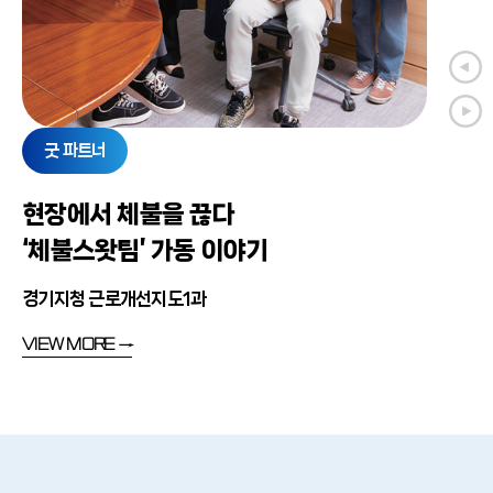
굿 파트너
현장에서 체불을 끊다
‘체불스왓팀’ 가동 이야기
경기지청 근로개선지도1과
VIEW MORE →