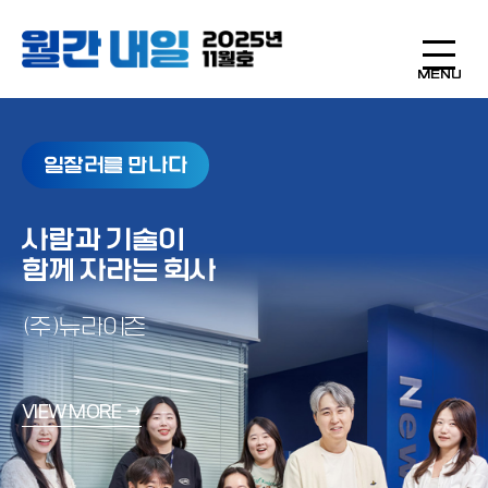
MENU
내일 인터뷰
일잘러를 만나다
내일의 감각
다짜고짜 설문
사유하고 사과하며
사람과 기술이
제3자의 눈으로 본 나
나를 한 걸음 떨어져 보기
성장하는 법,
함께 자라는 회사
VIEW MORE →
자기 객관화 능력 셀프 테스트
두 개의 자아
(주)뉴라이즌
사이에서 균형 잡기
VIEW MORE →
셰프 박찬일
VIEW MORE →
VIEW MORE →