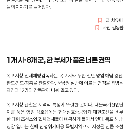
발걸음을 재촉한다. 산업안전보건의 달을 맞아 산업안전감독관
들의 이야기를 들어봤다.
글.
차유미
사진.
김동환
1개 시·8개 군, 한 부서가 품은 너른 권역
목포지청 산재예방감독과는 목포시와 무안·신안·영암·해남·강진·
완도·진도·장흥을 관할한다. 서남권 절반에 이르는 면적을 최병식
과장과 12명의 감독관이 나눠 맡고 있다.
목포지청 관할은 지역적 특성이 뚜렷한 곳이다. 대불국가산업단
지를 품은 영암 삼호읍에는 현대삼호중공업과 대한조선을 비롯
한 대형 조선소와 협력업체들이 빼곡하게 들어서 있다. 목포·해남·
영암 일대는 한때 산업위기대응 특별지역으로 지정될 만큼 조선