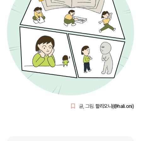
글, 그림.
할리오니(@hali.oni)