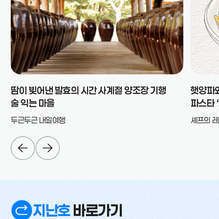
땀이 빚어낸 발효의 시간 사계절 양조장 기행
햇양파와
술 익는 마을
파스타 
두근두근 내일여행
셰프의 
지난호
바로가기