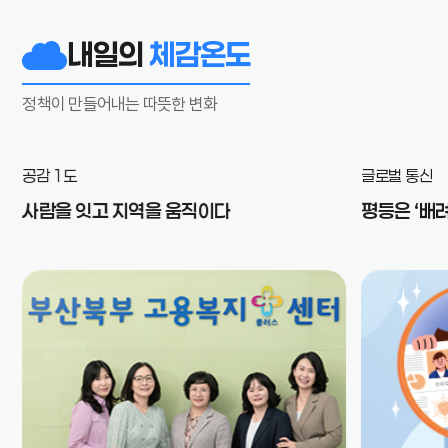
내일의
체감온도
정책이 만들어내는 따뜻한 변화
공감 1도
글로벌 통신
사람을 잇고 지역을 움직이다
평등은 ‘배려