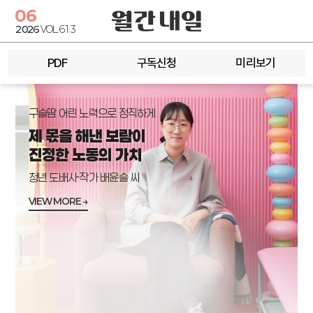
06
2026
VOL.613
PDF
구독신청
미리보기
구슬땀 어린 노력으로 정직하게
제 몫을 해낸 보람이
진정한 노동의 가치
청년 도배사·작가 배윤슬 씨
VIEW MORE →