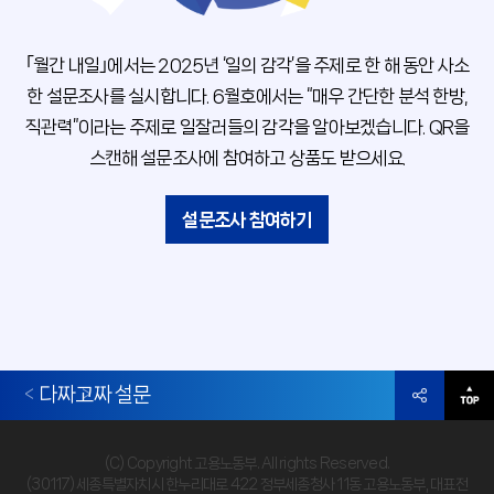
｢
월
간
내
일
｣
에
서
는
2
0
2
5
년
‘
일
의
감
각
’
을
주
제
로
한
해
동
안
사
소
한
설
문
조
사
를
실
시
합
니
다
.
6월호에서는 “매우 간단한 분석 한방,
직관력”이라는 주제로 일잘러들의 감각을 알아보겠습니다.
QR을
스캔해 설문조사에 참여하고 상품도 받으세요.
설문조사 참여하기
다짜고짜 설문
(C) Copyright 고용노동부. All rights Reserved.
(30117) 세종특별자치시 한누리대로 422 정부세종청사 11동 고용노동부, 대표전